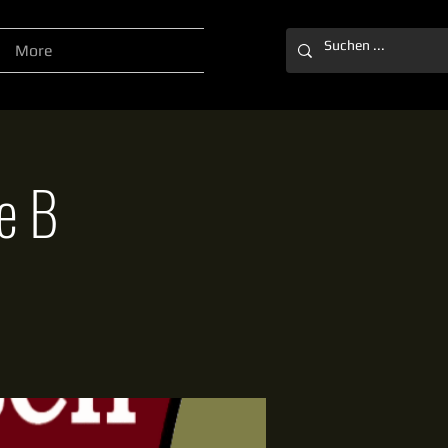
More
e B