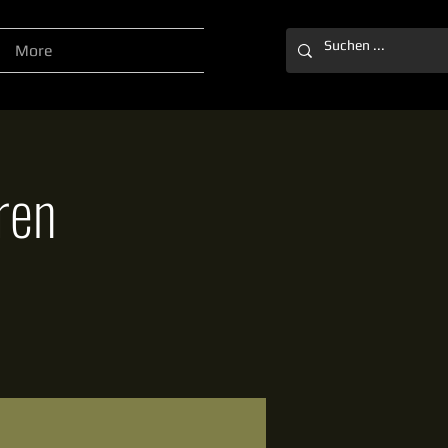
More
ren