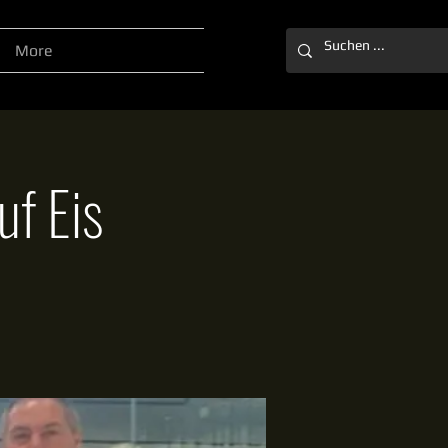
More
uf Eis