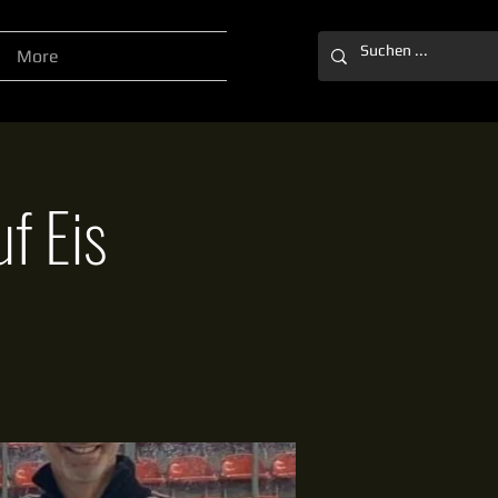
More
f Eis